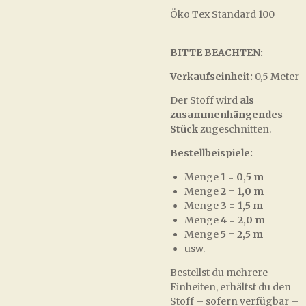
Öko Tex Standard 100
BITTE BEACHTEN:
Verkaufseinheit:
0,5 Meter
Der Stoff wird
als
zusammenhängendes
Stück
zugeschnitten.
Bestellbeispiele:
Menge
1
=
0,5 m
Menge
2
=
1,0 m
Menge
3
=
1,5 m
Menge
4
=
2,0 m
Menge
5
=
2,5 m
usw.
Bestellst du mehrere
Einheiten, erhältst du den
Stoff – sofern verfügbar –