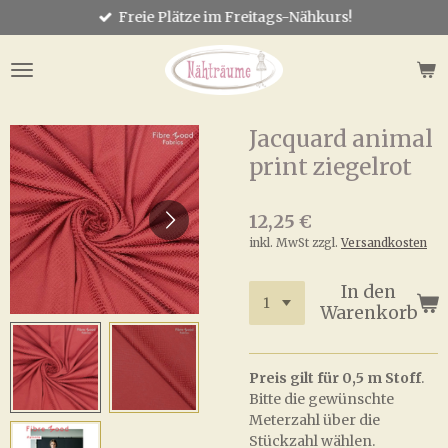
Freie Plätze im Freitags-Nähkurs!
Zum
Hauptinhalt
springen
Jacquard animal
print ziegelrot
12,25 €
inkl. MwSt zzgl.
Versandkosten
In den
Warenkorb
Preis gilt für 0,5 m Stoff
.
Bitte die gewünschte
Meterzahl über die
Stückzahl wählen.