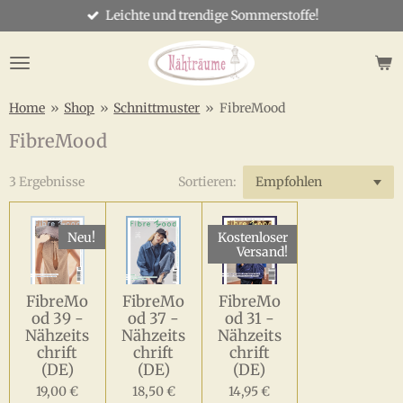
Leichte und trendige Sommerstoffe!
Zum
Hauptinhalt
springen
Home
»
Shop
»
Schnittmuster
»
FibreMood
FibreMood
3 Ergebnisse
Sortieren:
Neu!
Kostenloser
Versand!
FibreMo
FibreMo
FibreMo
od 39 -
od 37 -
od 31 -
Nähzeits
Nähzeits
Nähzeits
chrift
chrift
chrift
(DE)
(DE)
(DE)
19,00 €
18,50 €
14,95 €