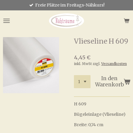
Freie Plätze im Freitags-Nähkurs!
Zum
Hauptinhalt
springen
Vlieseline H 609
4,45 €
inkl. MwSt zzgl.
Versandkosten
In den
Warenkorb
H 609
Bügeleinlage (Vlieseline)
Breite: 0,74 cm