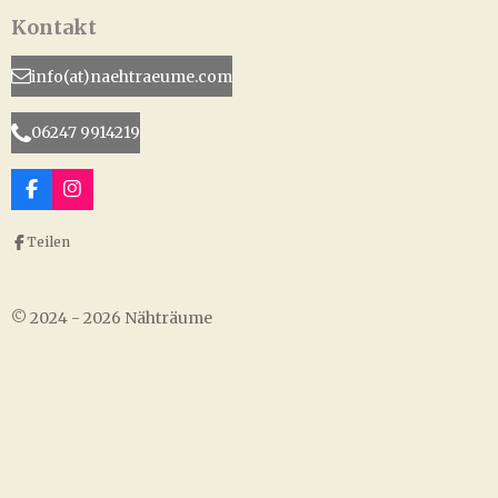
Kontakt
info(at)naehtraeume.com
06247 9914219
F
I
a
n
c
s
Teilen
e
t
b
a
o
g
o
r
© 2024 - 2026 Nähträume
k
a
m