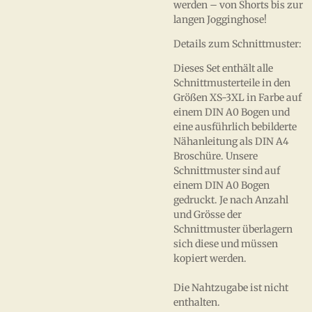
werden – von Shorts bis zur
langen Jogginghose!
Details zum Schnittmuster:
Dieses Set enthält alle
Schnittmusterteile in den
Größen XS-3XL in Farbe auf
einem DIN A0 Bogen und
eine ausführlich bebilderte
Nähanleitung als DIN A4
Broschüre. Unsere
Schnittmuster sind auf
einem DIN A0 Bogen
gedruckt. Je nach Anzahl
und Grösse der
Schnittmuster überlagern
sich diese und müssen
kopiert werden.
Die Nahtzugabe ist nicht
enthalten.