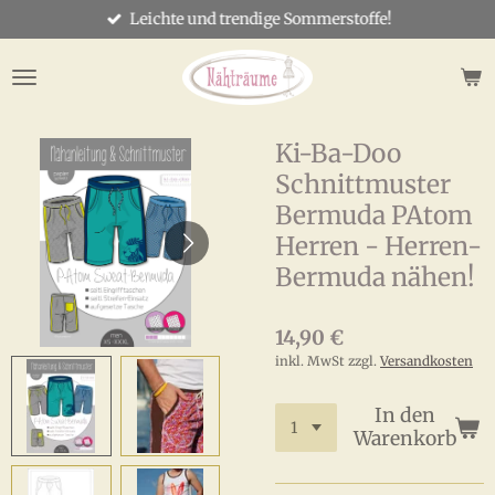
Leichte und trendige Sommerstoffe!
Zum
Hauptinhalt
springen
Ki-Ba-Doo
Schnittmuster
Bermuda PAtom
Herren - Herren-
Bermuda nähen!
14,90 €
inkl. MwSt zzgl.
Versandkosten
In den
Warenkorb