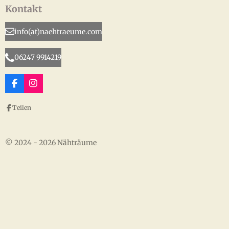
Kontakt
info(at)naehtraeume.com
06247 9914219
F
I
a
n
c
s
Teilen
e
t
b
a
o
g
o
r
© 2024 - 2026 Nähträume
k
a
m