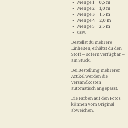
Menge
1
=
0,5 m
Menge
2
=
1,0 m
Menge
3
=
1,5 m
Menge
4
=
2,0 m
Menge
5
=
2,5 m
usw.
Bestellst du mehrere
Einheiten, erhältst du den
Stoff – sofern verfügbar –
am Stück.
Bei Bestellung mehrerer
Artikel werden die
Versandkosten
automatisch angepasst.
Die Farben auf den Fotos
können vom Original
abweichen.