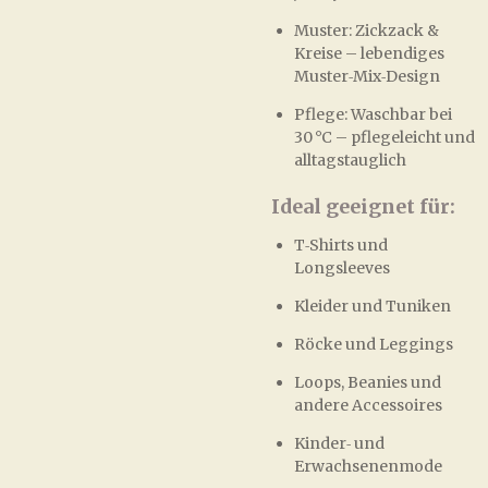
Muster: Zickzack &
Kreise – lebendiges
Muster‑Mix‑Design
Pflege: Waschbar bei
30 °C – pflegeleicht und
alltagstauglich
Ideal geeignet für:
T‑Shirts und
Longsleeves
Kleider und Tuniken
Röcke und Leggings
Loops, Beanies und
andere Accessoires
Kinder‑ und
Erwachsenenmode