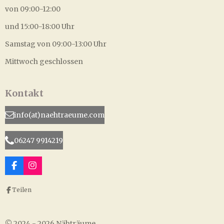
von 09:00-12:00
und 15:00-18:00 Uhr
Samstag von 09:00-13:00 Uhr
Mittwoch geschlossen
Kontakt
info(at)naehtraeume.com
06247 9914219
F
I
a
n
c
s
Teilen
e
t
b
a
o
g
o
r
© 2024 - 2026 Nähträume