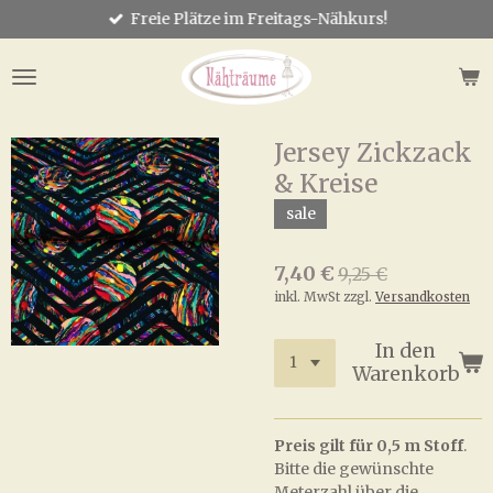
Freie Plätze im Freitags-Nähkurs!
Zum
Hauptinhalt
springen
Jersey Zickzack
& Kreise
sale
7,40 €
9,25 €
inkl. MwSt zzgl.
Versandkosten
In den
Warenkorb
Preis gilt für 0,5 m Stoff
.
Bitte die gewünschte
Meterzahl über die