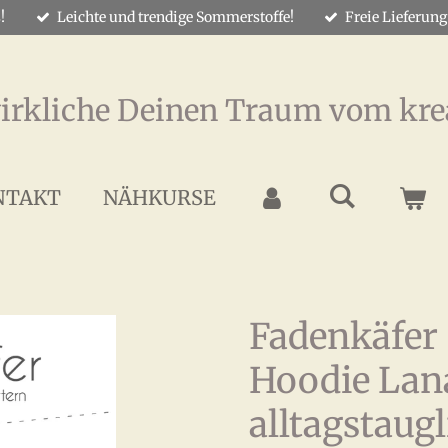
!
Leichte und trendige Sommerstoffe!
Freie Lieferung
irkliche Deinen Traum vom kre
NTAKT
NÄHKURSE
Fadenkäfer
Hoodie Lan
alltagstaug