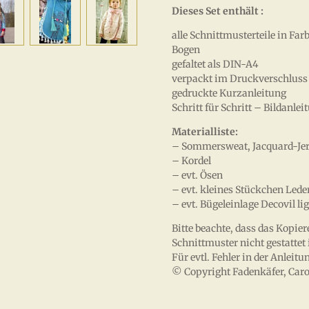
Dieses Set enthält :
alle Schnittmusterteile in F
Bogen
gefaltet als DIN-A4
verpackt im Druckverschluss 
gedruckte Kurzanleitung
Schritt für Schritt – Bildanl
Materialliste:
– Sommersweat, Jacquard-Jers
– Kordel
– evt. Ösen
– evt. kleines Stückchen Led
– evt. Bügeleinlage Decovil l
Bitte beachte, dass das Kopie
Schnittmuster nicht gestattet i
Für evtl. Fehler in der Anle
© Copyright Fadenkäfer, Caro