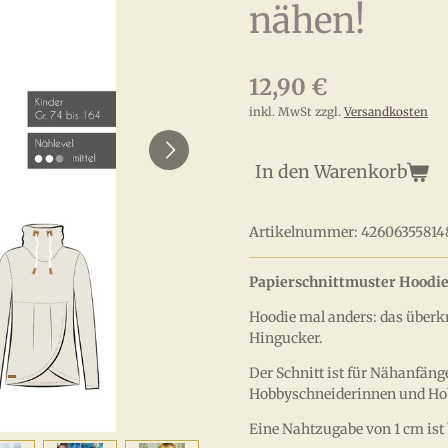
nähen!
12,90 €
inkl. MwSt zzgl.
Versandkosten
In den Warenkorb
Artikelnummer:
42606355814
Papierschnittmuster Hoodie
Hoodie mal anders: das überk
Hingucker.
Der Schnitt ist für Nähanfäng
Hobbyschneiderinnen und Hob
Eine Nahtzugabe von 1 cm ist 