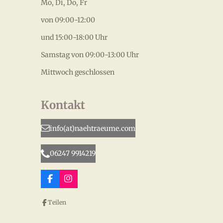
Mo, Di, Do, Fr
von 09:00-12:00
und 15:00-18:00 Uhr
Samstag von 09:00-13:00 Uhr
Mittwoch geschlossen
Kontakt
info(at)naehtraeume.com
06247 9914219
F
I
a
n
c
s
Teilen
e
t
b
a
o
g