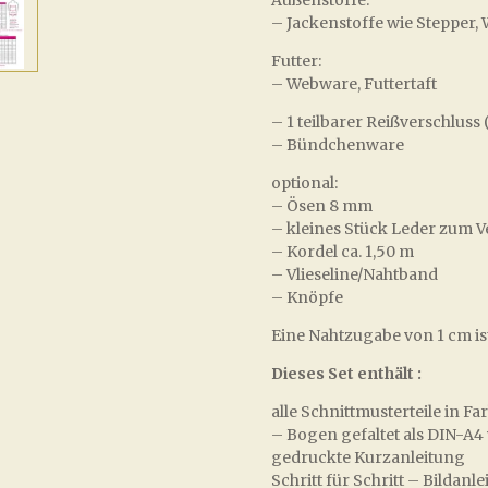
– Jackenstoffe wie Stepper, W
Futter:
– Webware, Futtertaft
– 1 teilbarer Reißverschluss
– Bündchenware
optional:
– Ösen 8 mm
– kleines Stück Leder zum V
– Kordel ca. 1,50 m
– Vlieseline/Nahtband
– Knöpfe
Eine Nahtzugabe von 1 cm ist
Dieses Set enthält :
alle Schnittmusterteile in 
– Bogen gefaltet als DIN-A4
gedruckte Kurzanleitung
Schritt für Schritt – Bilda