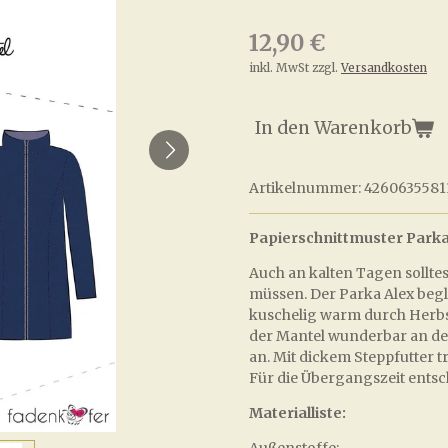
12,90 €
inkl. MwSt zzgl.
Versandkosten
In den Warenkorb
Artikelnummer:
4260635581
Papierschnittmuster Parka
Auch an kalten Tagen solltes
müssen. Der Parka Alex begle
kuschelig warm durch Herbst
der Mantel wunderbar an de
an. Mit dickem Steppfutter 
Für die Übergangszeit entsch
Materialliste:
Außenstoffe: