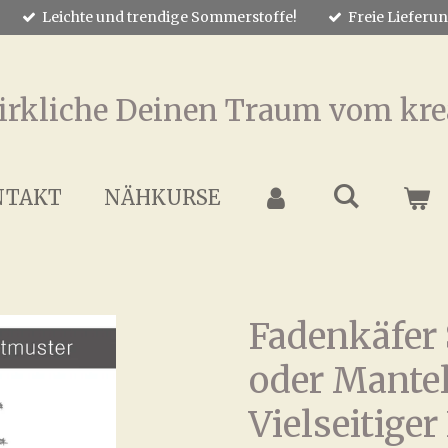
Leichte und trendige Sommerstoffe!
Freie Lieferu
irkliche Deinen Traum vom kre
NTAKT
NÄHKURSE
Fadenkäfer
oder Mantel
Vielseitige