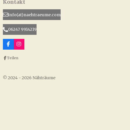
Kontakt
info(at)naehtraeume.com
06247 9914219
F
I
a
n
c
s
Teilen
e
t
b
a
o
g
o
r
© 2024 - 2026 Nähträume
k
a
m