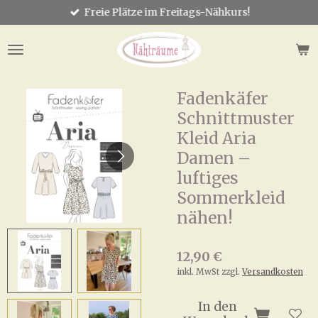
Freie Plätze im Freitags-Nähkurs!
Zum
Hauptinhalt
springen
Fadenkäfer
Schnittmuster
Kleid Aria
Damen –
luftiges
Sommerkleid
nähen!
12,90 €
inkl. MwSt zzgl.
Versandkosten
In den