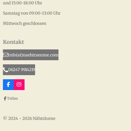
und 15:00-18:00 Uhr
Samstag von 09:00-13:00 Uhr
Mittwoch geschlossen
Kontakt
info(at)naehtraeume.com
06247 9914219
F
I
a
n
c
s
Teilen
e
t
b
a
o
g
o
r
© 2024 - 2026 Nähträume
k
a
m