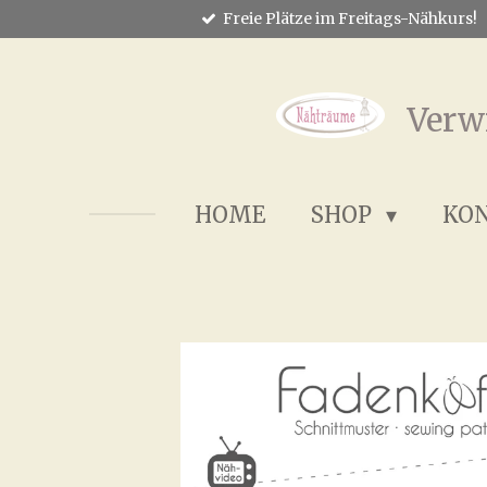
Freie Plätze im Freitags-Nähkurs!
Zum
Hauptinhalt
springen
Verw
HOME
SHOP
KO