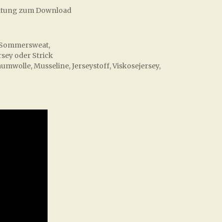
nleitung zum Download
y, Sommersweat,
rsey oder Strick
aumwolle, Musseline, Jerseystoff, Viskosejersey,