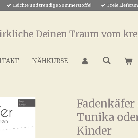
Leichte und trendige Sommerstoffe!
Freie Lieferu
irkliche Deinen Traum vom kre
NTAKT
NÄHKURSE
Fadenkäfer 
Tunika oder
Kinder