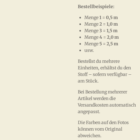
Bestellbeispiele:
Menge
1
=
0,5 m
Menge
2
=
1,0 m
Menge
3
=
1,5 m
Menge
4
=
2,0 m
Menge
5
=
2,5 m
usw.
Bestellst du mehrere
Einheiten, erhältst du den
Stoff – sofern verfügbar –
am Stück.
Bei Bestellung mehrerer
Artikel werden die
Versandkosten automatisch
angepasst.
Die Farben auf den Fotos
können vom Original
abweichen.