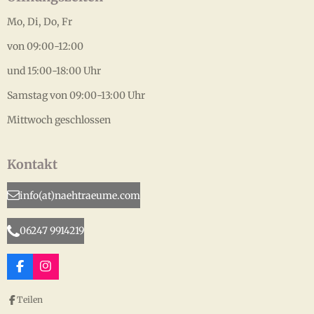
Mo, Di, Do, Fr
von 09:00-12:00
und 15:00-18:00 Uhr
Samstag von 09:00-13:00 Uhr
Mittwoch geschlossen
Kontakt
info(at)naehtraeume.com
06247 9914219
F
I
a
n
c
s
Teilen
e
t