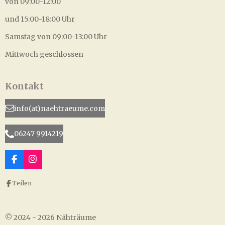
von 09:00-12:00
und 15:00-18:00 Uhr
Samstag von 09:00-13:00 Uhr
Mittwoch geschlossen
Kontakt
info(at)naehtraeume.com
06247 9914219
F
I
a
n
c
s
Teilen
e
t
b
a
o
g
o
r
© 2024 - 2026 Nähträume
k
a