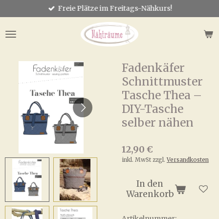
Freie Plätze im Freitags-Nähkurs!
Zum
Hauptinhalt
springen
Fadenkäfer
Schnittmuster
Tasche Thea –
DIY-Tasche
selber nähen
12,90 €
inkl. MwSt zzgl.
Versandkosten
In den
Warenkorb
Artikelnummer: