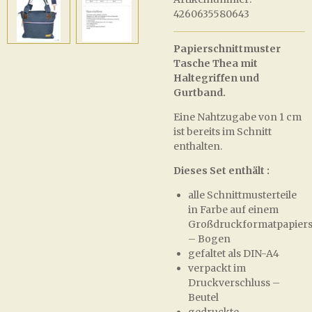
4260635580643
Papierschnittmuster
Tasche Thea mit
Haltegriffen und
Gurtband.
Eine Nahtzugabe von 1 cm
ist bereits im Schnitt
enthalten.
Dieses Set enthält :
alle Schnittmusterteile
in Farbe auf einem
Großdruckformatpapiers
– Bogen
gefaltet als DIN-A4
verpackt im
Druckverschluss –
Beutel