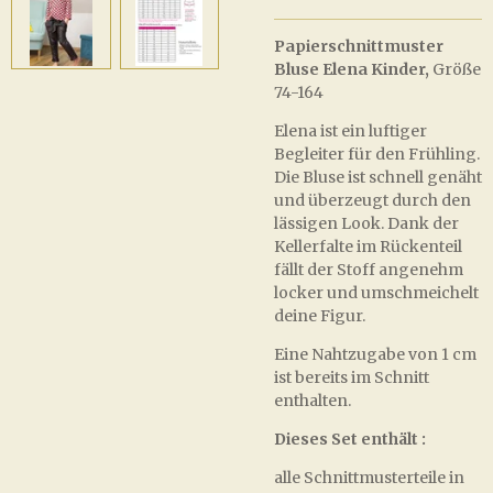
Papierschnittmuster
Bluse Elena Kinder,
Größe
74-164
Elena ist ein luftiger
Begleiter für den Frühling.
Die Bluse ist schnell genäht
und überzeugt durch den
lässigen Look. Dank der
Kellerfalte im Rückenteil
fällt der Stoff angenehm
locker und umschmeichelt
deine Figur.
Eine Nahtzugabe von 1 cm
ist bereits im Schnitt
enthalten.
Dieses Set enthält :
alle Schnittmusterteile in