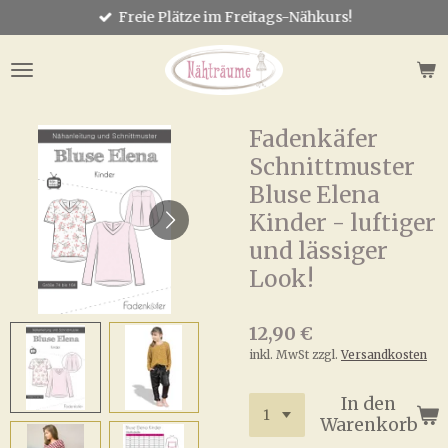
Freie Plätze im Freitags-Nähkurs!
Zum
Hauptinhalt
springen
Fadenkäfer
Schnittmuster
Bluse Elena
Kinder - luftiger
und lässiger
Look!
12,90 €
inkl. MwSt zzgl.
Versandkosten
In den
Warenkorb