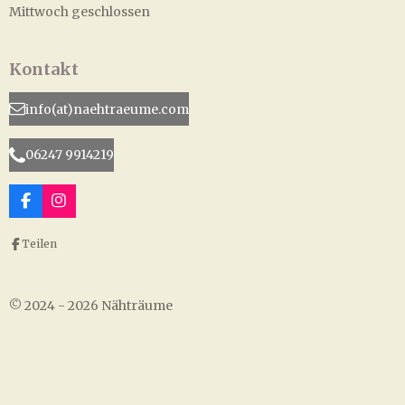
Mittwoch geschlossen
Kontakt
info(at)naehtraeume.com
06247 9914219
F
I
a
n
c
s
Teilen
e
t
b
a
o
g
o
r
© 2024 - 2026 Nähträume
k
a
m