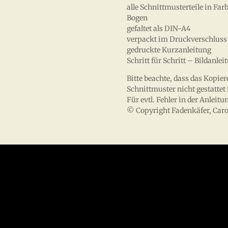
alle Schnittmusterteile in F
Bogen
gefaltet als DIN-A4
verpackt im Druckverschluss 
gedruckte Kurzanleitung
Schritt für Schritt – Bildanl
Bitte beachte, dass das Kopie
Schnittmuster nicht gestattet i
Für evtl. Fehler in der Anle
© Copyright Fadenkäfer, Caro