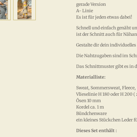
gerade Version
A- Linie
Es ist für jeden etwas dabei!
Schnell und einfach genäht un
ist der Schnitt auch für Näh
Gestalte dir dein individuelle
Die Nahtzugaben sind im Schni
Das Schnittmuster gibt es in 
Materialliste:
Sweat, Sommersweat, Fleece, S
Vlieselinie H 180 oder H 200 
Ösen 10 mm
Kordel ca. 1 m
Bündchenware
ein kleines Stückchen Leder f
Dieses Set enthält :