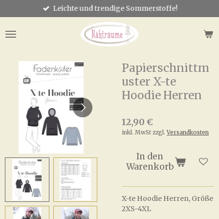
Leichte und trendige Sommerstoffe!
Zum
Hauptinhalt
springen
Papierschnittm
uster X-te
Hoodie Herren
12,90 €
inkl. MwSt zzgl.
Versandkosten
In den
Warenkorb
X-te Hoodie Herren, Größe
2XS-4XL