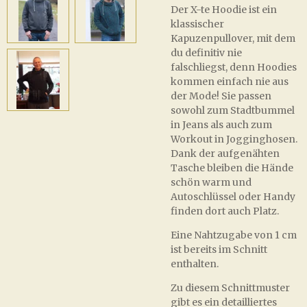
Der X-te Hoodie ist ein
klassischer
Kapuzenpullover, mit dem
du definitiv nie
falschliegst, denn Hoodies
kommen einfach nie aus
der Mode! Sie passen
sowohl zum Stadtbummel
in Jeans als auch zum
Workout in Jogginghosen.
Dank der aufgenähten
Tasche bleiben die Hände
schön warm und
Autoschlüssel oder Handy
finden dort auch Platz.
Eine Nahtzugabe von 1 cm
ist bereits im Schnitt
enthalten.
Zu diesem Schnittmuster
gibt es ein detailliertes