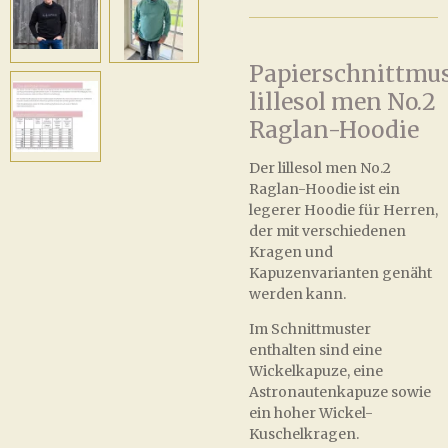
Papierschnittmu
lillesol men No.2
Raglan-Hoodie
Der lillesol men No.2
Raglan-Hoodie ist ein
legerer Hoodie für Herren,
der mit verschiedenen
Kragen und
Kapuzenvarianten genäht
werden kann.
Im Schnittmuster
enthalten sind eine
Wickelkapuze, eine
Astronautenkapuze sowie
ein hoher Wickel-
Kuschelkragen.