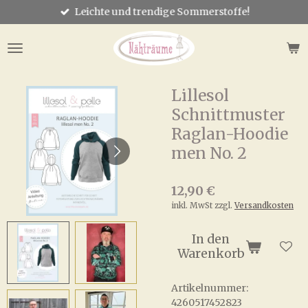
Leichte und trendige Sommerstoffe!
Zum
Hauptinhalt
springen
Lillesol
Schnittmuster
Raglan-Hoodie
men No. 2
12,90 €
inkl. MwSt zzgl.
Versandkosten
In den
Warenkorb
Artikelnummer:
4260517452823