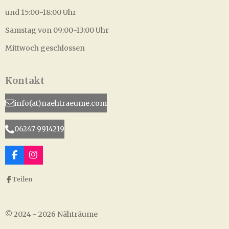
und 15:00-18:00 Uhr
Samstag von 09:00-13:00 Uhr
Mittwoch geschlossen
Kontakt
info(at)naehtraeume.com
06247 9914219
F
I
a
n
c
s
Teilen
e
t
b
a
o
g
o
r
© 2024 - 2026 Nähträume
k
a
m