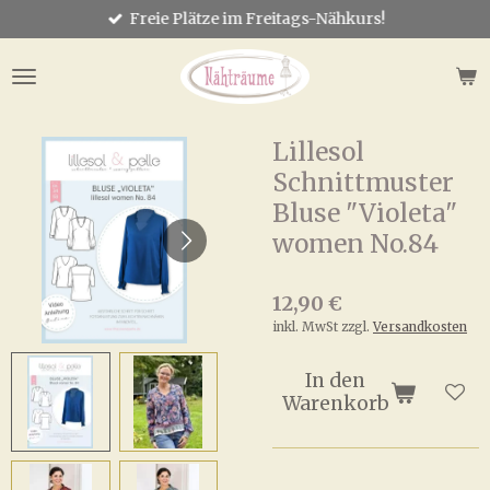
Freie Plätze im Freitags-Nähkurs!
Zum
Hauptinhalt
springen
Lillesol
Schnittmuster
Bluse "Violeta"
women No.84
12,90 €
inkl. MwSt zzgl.
Versandkosten
In den
Warenkorb