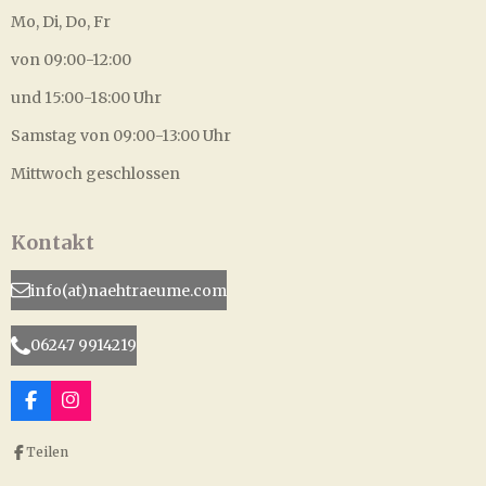
Mo, Di, Do, Fr
von 09:00-12:00
und 15:00-18:00 Uhr
Samstag von 09:00-13:00 Uhr
Mittwoch geschlossen
Kontakt
info(at)naehtraeume.com
06247 9914219
F
I
a
n
c
s
Teilen
e
t
b
a