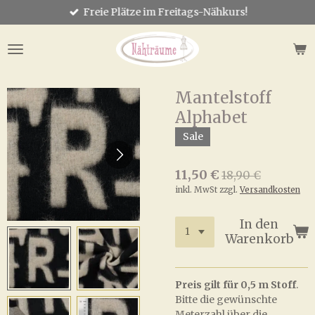
Freie Plätze im Freitags-Nähkurs!
Zum
Hauptinhalt
springen
Mantelstoff
Alphabet
Sale
11,50 €
18,90 €
inkl. MwSt zzgl.
Versandkosten
In den
Warenkorb
Preis gilt für 0,5 m Stoff
.
Bitte die gewünschte
Meterzahl über die