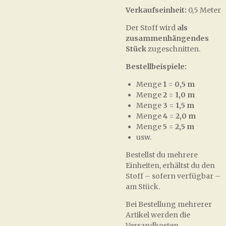
Verkaufseinheit:
0,5 Meter
Der Stoff wird
als
zusammenhängendes
Stück
zugeschnitten.
Bestellbeispiele:
Menge
1
=
0,5 m
Menge
2
=
1,0 m
Menge
3
=
1,5 m
Menge
4
=
2,0 m
Menge
5
=
2,5 m
usw.
Bestellst du mehrere
Einheiten, erhältst du den
Stoff – sofern verfügbar –
am Stück.
Bei Bestellung mehrerer
Artikel werden die
Versandkosten