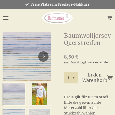
Freie Plätze im Freitags-Nähkurs!
Zum
Hauptinhalt
springen
Baumwolljersey
Querstreifen
8,50 €
inkl. MwSt zzgl.
Versandkosten
In den
Warenkorb
Preis gilt für 0,5 m Stoff
.
Bitte die gewünschte
Meterzahl über die
Stückzahl wählen.