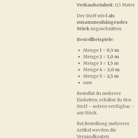
Verkaufseinheit:
0,5 Meter
Der Stoff wird
als
zusammenhängendes
Stück
zugeschnitten.
Bestellbeispiele:
Menge
1
=
0,5 m
Menge
2
=
1,0 m
Menge
3
=
1,5 m
Menge
4
=
2,0 m
Menge
5
=
2,5 m
usw.
Bestellst du mehrere
Einheiten, erhältst du den
Stoff – sofern verfügbar –
am Stück.
Bei Bestellung mehrerer
Artikel werden die
Versandkosten