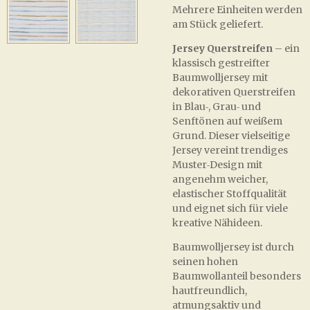
Mehrere Einheiten werden
am Stück geliefert.
Jersey Querstreifen
– ein
klassisch gestreifter
Baumwolljersey mit
dekorativen Querstreifen
in Blau‑, Grau‑ und
Senftönen auf weißem
Grund. Dieser vielseitige
Jersey vereint trendiges
Muster‑Design mit
angenehm weicher,
elastischer Stoffqualität
und eignet sich für viele
kreative Nähideen.
Baumwolljersey ist durch
seinen hohen
Baumwollanteil besonders
hautfreundlich,
atmungsaktiv und