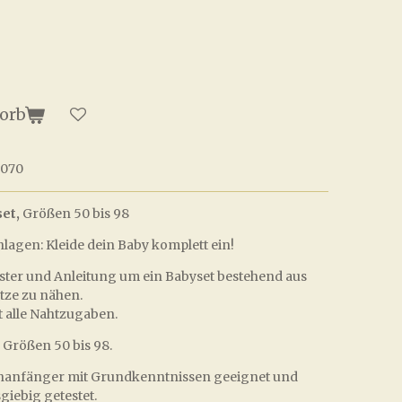
orb
0070
set,
Größen 50 bis 98
hlagen: Kleide dein Baby komplett ein!
uster und Anleitung um ein Babyset bestehend aus
tze zu nähen.
t alle Nahtzugaben.
e Größen 50 bis 98.
Nähanfänger mit Grundkenntnissen geeignet und
iebig getestet.