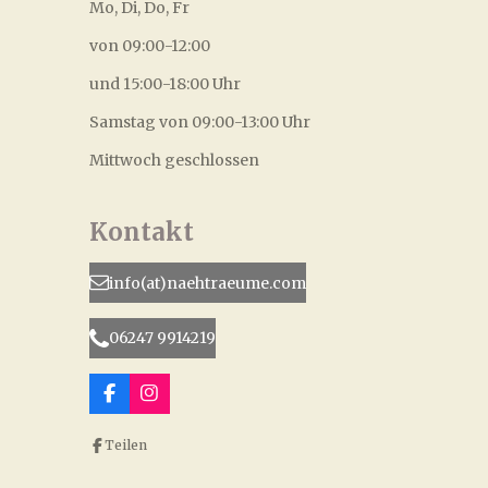
Mo, Di, Do, Fr
von 09:00-12:00
und 15:00-18:00 Uhr
Samstag von 09:00-13:00 Uhr
Mittwoch geschlossen
Kontakt
info(at)naehtraeume.com
06247 9914219
F
I
a
n
c
s
Teilen
e
t
b
a
o
g