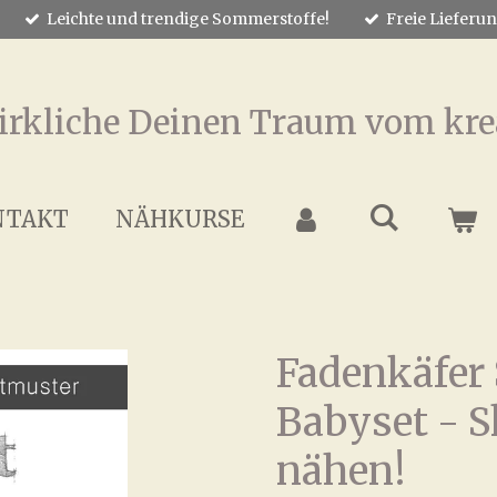
Leichte und trendige Sommerstoffe!
Freie Lieferu
irkliche Deinen Traum vom kre
NTAKT
NÄHKURSE
Fadenkäfer
Babyset - S
nähen!