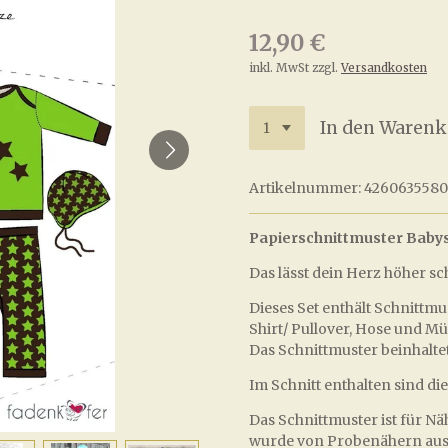
12,90 €
inkl. MwSt zzgl.
Versandkosten
In den Warenk
Artikelnummer:
426063558
Papierschnittmuster Baby
Das lässt dein Herz höher sc
Dieses Set enthält Schnittm
Shirt/ Pullover, Hose und Mü
Das Schnittmuster beinhalte
Im Schnitt enthalten sind di
Das Schnittmuster ist für 
wurde von Probenähern ausg