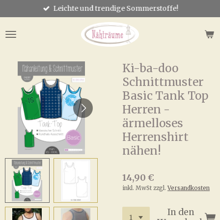
Leichte und trendige Sommerstoffe!
Zum
Hauptinhalt
springen
Ki-ba-doo
Schnittmuster
Basic Tank Top
Herren -
ärmelloses
Herrenshirt
nähen!
14,90 €
inkl. MwSt zzgl.
Versandkosten
In den