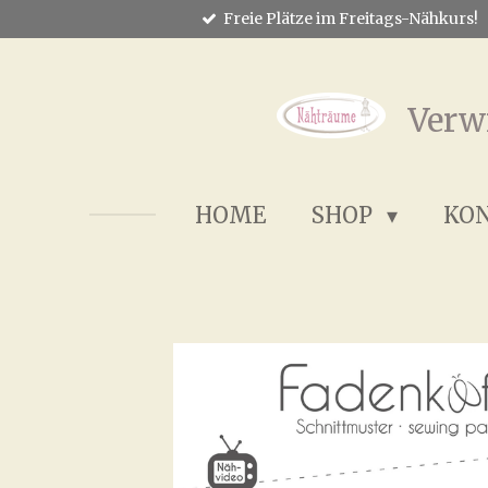
Freie Plätze im Freitags-Nähkurs!
Zum
Hauptinhalt
springen
Verw
HOME
SHOP
KO