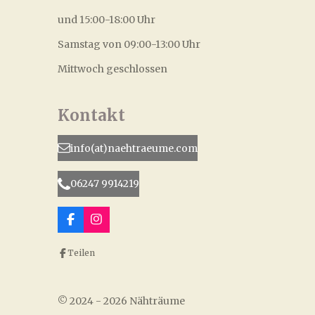
und 15:00-18:00 Uhr
Samstag von 09:00-13:00 Uhr
Mittwoch geschlossen
Kontakt
info(at)naehtraeume.com
06247 9914219
F
I
a
n
c
s
Teilen
e
t
b
a
o
g
o
r
© 2024 - 2026 Nähträume
k
a
m