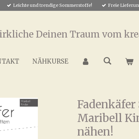
Leichte und trendige Sommerstoffe!
Freie Lieferu
irkliche Deinen Traum vom kre
NTAKT
NÄHKURSE
Fadenkäfer 
Maribell Ki
nähen!