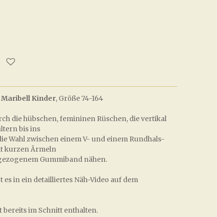
 Maribell Kinder
,
Größe 74-164
rch die hübschen, femininen Rüschen, die vertikal
ltern bis ins
 die Wahl zwischen einem V- und einem Rundhals-
it kurzen Ärmeln
ingezogenem Gummiband nähen.
 es in ein detailliertes Näh-Video auf dem
 bereits im Schnitt enthalten.