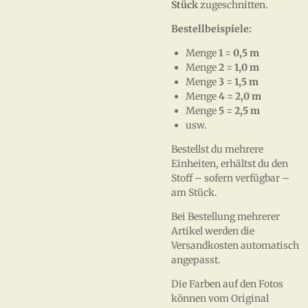
Stück
zugeschnitten.
Bestellbeispiele:
Menge
1
=
0,5 m
Menge
2
=
1,0 m
Menge
3
=
1,5 m
Menge
4
=
2,0 m
Menge
5
=
2,5 m
usw.
Bestellst du mehrere
Einheiten, erhältst du den
Stoff – sofern verfügbar –
am Stück.
Bei Bestellung mehrerer
Artikel werden die
Versandkosten automatisch
angepasst.
Die Farben auf den Fotos
können vom Original