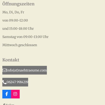
Öffnungszeiten
Mo, Di, Do, Fr
von 09:00-12:00
und 15:00-18:00 Uhr
Samstag von 09:00-13:00 Uhr
Mittwoch geschlossen
Kontakt
info(at)naehtraeume.com
06247 9914219
F
I
a
n
c
s