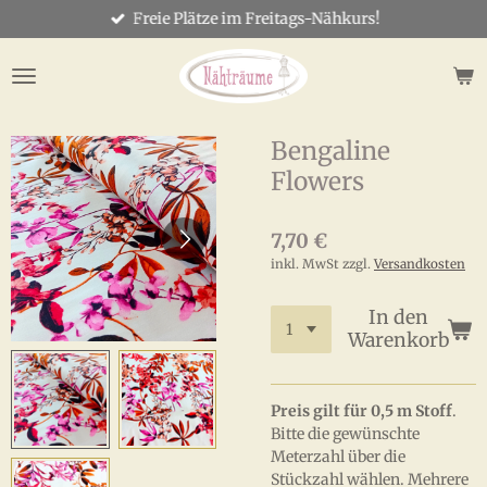
Freie Plätze im Freitags-Nähkurs!
Zum
Hauptinhalt
springen
Bengaline
Flowers
7,70 €
inkl. MwSt zzgl.
Versandkosten
In den
Warenkorb
Preis gilt für 0,5 m Stoff
.
Bitte die gewünschte
Meterzahl über die
Stückzahl wählen. Mehrere