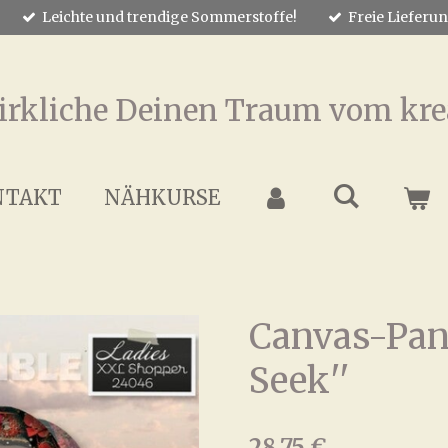
Leichte und trendige Sommerstoffe!
Freie Lieferu
irkliche Deinen Traum vom kre
NTAKT
NÄHKURSE
Canvas-Pane
Seek''
28,75 €