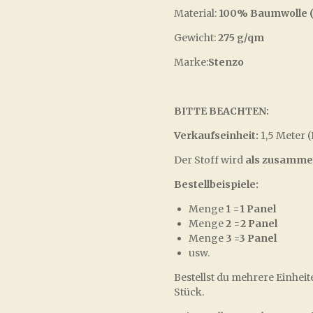
Material:
100% Baumwolle (
Gewicht:
275 g/qm
Marke:
Stenzo
BITTE BEACHTEN:
Verkaufseinheit:
1,5 Meter 
Der Stoff wird
als zusamme
Bestellbeispiele:
Menge
1
=
1 Panel
Menge
2
=
2 Panel
Menge
3
=3 Panel
usw.
Bestellst du mehrere Einheit
Stück.