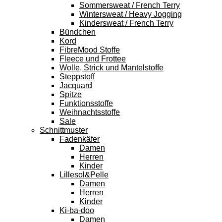
Sommersweat / French Terry
Wintersweat / Heavy Jogging
Kindersweat / French Terry
Bündchen
Kord
FibreMood Stoffe
Fleece und Frottee
Wolle, Strick und Mantelstoffe
Steppstoff
Jacquard
Spitze
Funktionsstoffe
Weihnachtsstoffe
Sale
Schnittmuster
Fadenkäfer
Damen
Herren
Kinder
Lillesol&Pelle
Damen
Herren
Kinder
Ki-ba-doo
Damen