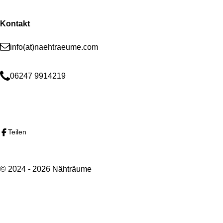
Kontakt
info(at)naehtraeume.com
06247 9914219
F
I
a
n
c
s
Teilen
e
t
b
a
o
g
o
r
© 2024 - 2026 Nähträume
k
a
m