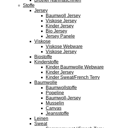
Brother Nähmaschinen
Stoffe
Jersey
Baumwoll Jersey
Viskose Jersey
Kinder Jersey
Bio Jersey
Jersey Panele
Viskose
Viskose Webware
Viskose Jersey
Biostoffe
Kinderstoffe
Kinder Baumwolle Webware
Kinder Jersey
Kinder Sweat/French Terry
Baumwolle
Baumwollstoffe
Popeline
Baumwoll-Jersey
Musselin
Canvas
Jeansstoffe
Leinen
Sweat