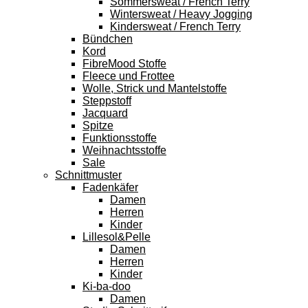
Sommersweat / French Terry
Wintersweat / Heavy Jogging
Kindersweat / French Terry
Bündchen
Kord
FibreMood Stoffe
Fleece und Frottee
Wolle, Strick und Mantelstoffe
Steppstoff
Jacquard
Spitze
Funktionsstoffe
Weihnachtsstoffe
Sale
Schnittmuster
Fadenkäfer
Damen
Herren
Kinder
Lillesol&Pelle
Damen
Herren
Kinder
Ki-ba-doo
Damen