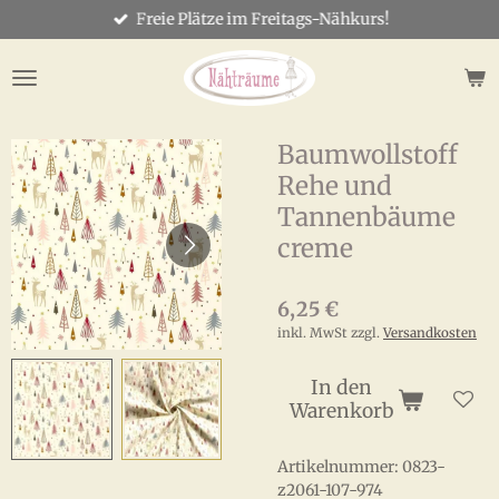
Freie Plätze im Freitags-Nähkurs!
Zum
Hauptinhalt
springen
Baumwollstoff
Rehe und
Tannenbäume
creme
6,25 €
inkl. MwSt zzgl.
Versandkosten
In den
Warenkorb
Artikelnummer:
0823-
z2061-107-974