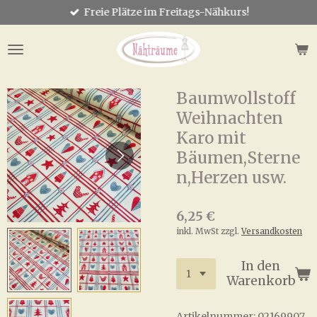
Freie Plätze im Freitags-Nähkurs!
Zum
Hauptinhalt
springen
Baumwollstoff
Weihnachten
Karo mit
Bäumen,Sterne
n,Herzen usw.
6,25 €
inkl. MwSt zzgl.
Versandkosten
In den
Warenkorb
Artikelnummer:
02169907