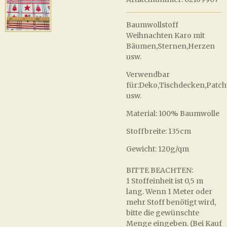
Baumwollstoff
Weihnachten Karo mit
Bäumen,Sternen,Herzen
usw.
Verwendbar
für:Deko,Tischdecken,Patc
usw.
Material: 100% Baumwolle
Stoffbreite: 135cm
Gewicht: 120g/qm
BITTE BEACHTEN:
1 Stoffeinheit ist 0,5 m
lang. Wenn 1 Meter oder
mehr Stoff benötigt wird,
bitte die gewünschte
Menge eingeben. (Bei Kauf