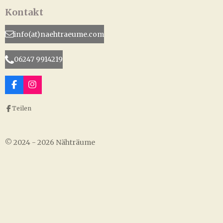
Kontakt
info(at)naehtraeume.com
06247 9914219
F
I
a
n
c
s
Teilen
e
t
b
a
o
g
o
r
© 2024 - 2026 Nähträume
k
a
m