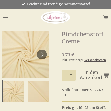
Leichte und trendige Sommerstoffe!
Zum
Hauptinhalt
springen
Bündchenstoff
Creme
3,73 €
inkl. MwSt zzgl.
Versandkosten
In den
Warenkorb
Artikelnummer:
997249-
303
Preis gilt für 25 cm Stoff
.