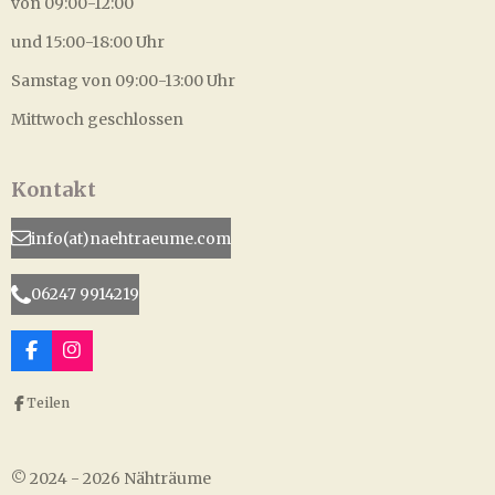
von 09:00-12:00
und 15:00-18:00 Uhr
Samstag von 09:00-13:00 Uhr
Mittwoch geschlossen
Kontakt
info(at)naehtraeume.com
06247 9914219
F
I
a
n
c
s
Teilen
e
t
b
a
o
g
o
r
© 2024 - 2026 Nähträume
k
a