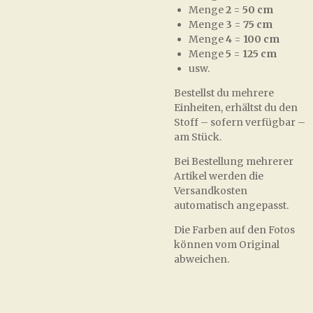
Menge
2
=
50 cm
Menge
3
=
75 cm
Menge
4
=
100 cm
Menge
5
=
125 cm
usw.
Bestellst du mehrere
Einheiten, erhältst du den
Stoff – sofern verfügbar –
am Stück.
Bei Bestellung mehrerer
Artikel werden die
Versandkosten
automatisch angepasst.
Die Farben auf den Fotos
können vom Original
abweichen.