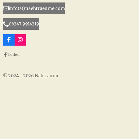
info(at)naehtraeume.com
06247 9914219
F
I
a
n
c
s
Teilen
e
t
b
a
o
g
o
r
© 2024 - 2026 Nähträume
k
a
m