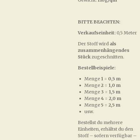
Gewicht:
110g/qm
BITTE BEACHTEN:
Verkaufseinheit:
0,5 Meter
Der Stoff wird
als
zusammenhängendes
Stück
zugeschnitten.
Bestellbeispiele:
Menge
1
=
0,5 m
Menge
2
=
1,0 m
Menge
3
=
1,5 m
Menge
4
=
2,0 m
Menge
5
=
2,5 m
usw.
Bestellst du mehrere
Einheiten, erhältst du den
Stoff – sofern verfügbar –