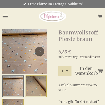
Freie Plätze im Freitags-Nähkurs!
Zum
Hauptinhalt
springen
Baumwollstoff
Pferde braun
6,45 €
inkl. MwSt zzgl.
Versandkosten
In den
Warenkorb
Artikelnummer:
275675-
7005
Preis gilt für 0,5 m Stoff
.