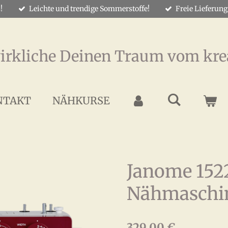
!
Leichte und trendige Sommerstoffe!
Freie Lieferung
irkliche Deinen Traum vom kre
NTAKT
NÄHKURSE
Janome 152
Nähmaschi
329,00 €