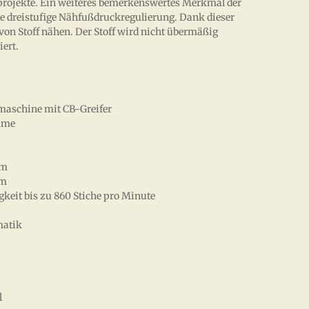
projekte. Ein weiteres bemerkenswertes Merkmal der
are dreistufige Nähfußdruckregulierung. Dank dieser
von Stoff nähen. Der Stoff wird nicht übermäßig
iert.
aschine mit CB-Greifer
mme
mm
mm
eit bis zu 860 Stiche pro Minute
matik
l