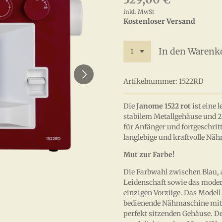
inkl. MwSt
Kostenloser Versand
In den Warenk
Artikelnummer:
1522RD
Die
Janome 1522 rot
ist eine
stabilem Metallgehäuse und 2
für Anfänger und fortgeschrit
langlebige und kraftvolle Nä
Mut zur Farbe!
Die Farbwahl zwischen Blau, a
Leidenschaft sowie das modern
einzigen Vorzüge. Das Modell 
bedienende Nähmaschine mit 
perfekt sitzenden Gehäuse. De