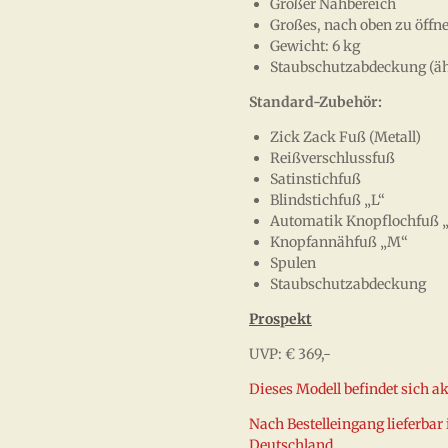
Großer Nähbereich
Großes, nach oben zu öffn
Gewicht: 6 kg
Staubschutzabdeckung (ähn
Standard-Zubehör:
Zick Zack Fuß (Metall)
Reißverschlussfuß
Satinstichfuß
Blindstichfuß „L“
Automatik Knopflochfuß 
Knopfannähfuß „M“
Spulen
Staubschutzabdeckung
Prospekt
UVP: € 369,-
Dieses Modell befindet sich a
Nach Bestelleingang lieferbar 
Deutschland.