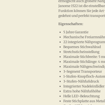
ermöglicht auch größere Näh
Janome 1522 ist die einstellb
Funktion können Sie jede Art 
gedehnt und perfekt transport
Eigenschaften:
5 Jahre Garantie
Mechanische Freiarmnähm
22 integrierte Nähprogra
Bequemes Stichwahlrad
Stretchsticheinstellung
Maximale Stichbreite: 5 
Maximale Stichlänge: 4 
Maximale Nähgeschwindigk
3-Segment Transporteur
1-Stufen-Knopfloch-Auto
3-Stufen-Nähfußdruck
Integrierter Nadeleinfädler
Extra hohe Nähfußhöhe
Helle LED-Beleuchtung
Feste Stichplatte aus Metal