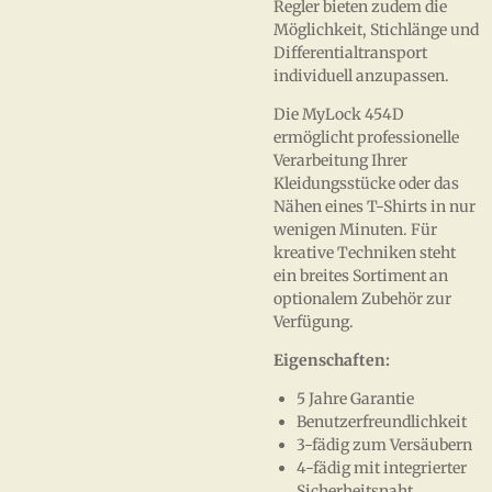
Regler bieten zudem die
Möglichkeit, Stichlänge und
Differentialtransport
individuell anzupassen.
Die MyLock 454D
ermöglicht professionelle
Verarbeitung Ihrer
Kleidungsstücke oder das
Nähen eines T-Shirts in nur
wenigen Minuten. Für
kreative Techniken steht
ein breites Sortiment an
optionalem Zubehör zur
Verfügung.
Eigenschaften:
5 Jahre Garantie
Benutzerfreundlichkeit
3-fädig zum Versäubern
4-fädig mit integrierter
Sicherheitsnaht