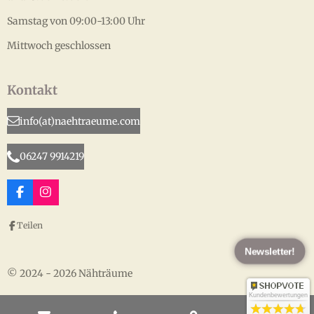
Samstag von 09:00-13:00 Uhr
Mittwoch geschlossen
Kontakt
info(at)naehtraeume.com
06247 9914219
F
I
a
n
c
s
Teilen
e
t
b
a
Newsletter!
o
g
o
r
© 2024 - 2026 Nähträume
k
a
m
Kundenbewertungen