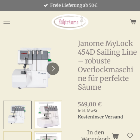
Freie Lieferung ab 50€
Zum
Hauptinhalt
springen
Janome MyLock
454D Sailing Line
– robuste
Overlockmaschi
ne für perfekte
Säume
549,00 €
inkl. MwSt
Kostenloser Versand
In den
Warenkorb