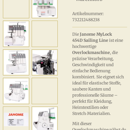
Artikelnummer:
732212488238
Die
Janome MyLock
454D
Sailing Line
ist eine
hochwertige
Overlockmaschine
, die
präzise Verarbeitung,
Geschwindigkeit und
einfache Bedienung
kombiniert. Sie eignet sich
ideal für elastische Stoffe,
saubere Kanten und
professionelle Säume –
perfekt für Kleidung,
Heimtextilien oder
Stretch‑Materialien.
Mit dieser
Overlockmaschine nähst du