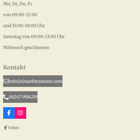
Mo, Di, Do, Fr
von 09:00-12:00
und 15:00-18:00 Uhr
Samstag von 09:00-13:00 Uhr
Mittwoch geschlossen
Kontakt
info(at)naehtraeume.com
06247 9914219
F
I
a
n
c
s
Teilen
e
t
b
a
o
g