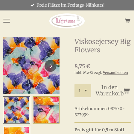
Freie Plätze im Freitags-Nähkurs!
Zum
Hauptinhalt
springen
Viskosejersey Big
Flowers
8,75 €
inkl. MwSt zzgl.
Versandkosten
In den
Warenkorb
Artikelnummer:
082530-
572999
Preis gilt für 0,5 m Stoff
.