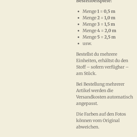
Bestellbeispiele:
Menge
1
=
0,5 m
Menge
2
=
1,0 m
Menge
3
=
1,5 m
Menge
4
=
2,0 m
Menge
5
=
2,5 m
usw.
Bestellst du mehrere
Einheiten, erhältst du den
Stoff – sofern verfügbar –
am Stück.
Bei Bestellung mehrerer
Artikel werden die
Versandkosten automatisch
angepasst.
Die Farben auf den Fotos
können vom Original
abweichen.