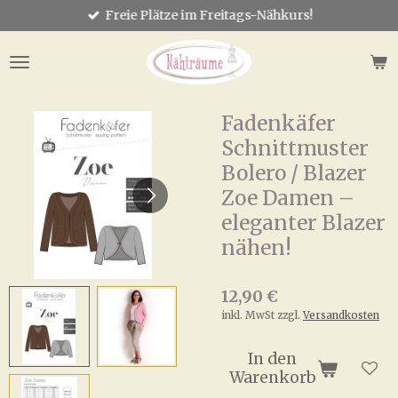
Freie Plätze im Freitags-Nähkurs!
Zum
Hauptinhalt
springen
Fadenkäfer
Schnittmuster
Bolero / Blazer
Zoe Damen –
eleganter Blazer
nähen!
12,90 €
inkl. MwSt zzgl.
Versandkosten
In den
Warenkorb