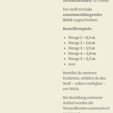
Verkaufseinheit:
0,5 Meter
Der Stoff wird
als
zusammenhängendes
Stück
zugeschnitten.
Bestellbeispiele:
Menge
1
=
0,5 m
Menge
2
=
1,0 m
Menge
3
=
1,5 m
Menge
4
=
2,0 m
Menge
5
=
2,5 m
usw.
Bestellst du mehrere
Einheiten, erhältst du den
Stoff – sofern verfügbar –
am Stück.
Bei Bestellung mehrerer
Artikel werden die
Versandkosten automatisch