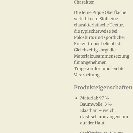
Charakter.
Die feine Piqué‑Oberfläche
verleiht dem Stoff eine
charakteristische Textur,
die typischerweise bei
Poloshirts und sportlicher
Freizeitmode beliebt ist.
Gleichzeitig sorgt die
Materialzusammensetzung
für angenehmen
Tragekomfort und leichte
Verarbeitung.
Produkteigenschaften
Material: 97 %
Baumwolle, 3 %
Elasthan – weich,
elastisch und angenehm
auf der Haut