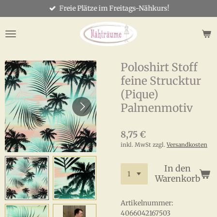
Freie Plätze im Freitags-Nähkurs!
Zum
Hauptinhalt
springen
Poloshirt Stoff
feine Strucktur
(Pique)
Palmenmotiv
8,75 €
inkl. MwSt zzgl.
Versandkosten
In den
Warenkorb
Artikelnummer:
4066042167503