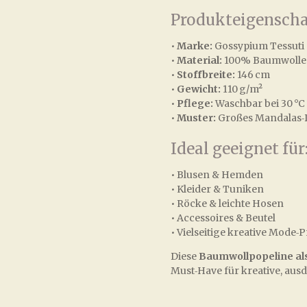
Produkteigenscha
•
Marke:
Gossypium Tessuti
•
Material:
100% Baumwolle
•
Stoffbreite:
146 cm
•
Gewicht:
110 g/m²
•
Pflege:
Waschbar bei 30 °C
•
Muster:
Großes Mandalas‑
Ideal geeignet für
• Blusen & Hemden
• Kleider & Tuniken
• Röcke & leichte Hosen
• Accessoires & Beutel
• Vielseitige kreative Mode‑P
Diese
Baumwollpopeline al
Must‑Have für kreative, aus