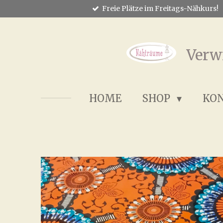
Freie Plätze im Freitags-Nähkurs!
Zum
Hauptinhalt
springen
Verw
HOME
SHOP
KO