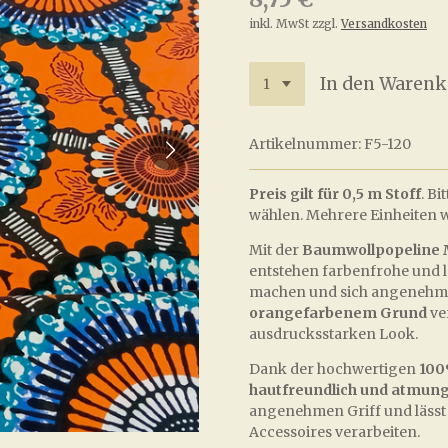
inkl. MwSt zzgl.
Versandkosten
In den Warenk
Artikelnummer:
F5-120
Preis gilt für 0,5 m Stoff
. B
wählen. Mehrere Einheiten w
Mit der
Baumwollpopeline 
entstehen farbenfrohe und l
machen und sich angenehm 
orangefarbenem Grund
ve
ausdrucksstarken Look.
Dank der hochwertigen
100
hautfreundlich und atmung
angenehmen Griff und lässt
Accessoires verarbeiten.