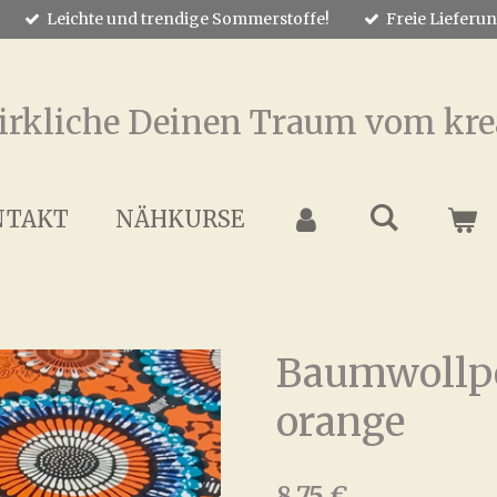
Leichte und trendige Sommerstoffe!
Freie Lieferu
irkliche Deinen Traum vom kre
NTAKT
NÄHKURSE
Baumwollpo
orange
8,75 €