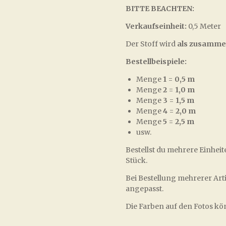
BITTE BEACHTEN:
Verkaufseinheit:
0,5 Meter
Der Stoff wird
als zusamme
Bestellbeispiele:
Menge
1
=
0,5 m
Menge
2
=
1,0 m
Menge
3
=
1,5 m
Menge
4
=
2,0 m
Menge
5
=
2,5 m
usw.
Bestellst du mehrere Einheit
Stück.
Bei Bestellung mehrerer Art
angepasst.
Die Farben auf den Fotos k