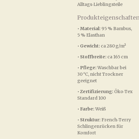
Alltags‑Lieblingsteile
Produkteigenschaften
•
Material:
95 % Bambus,
5 % Elasthan
•
Gewicht:
ca 280 g/m²
•
Stoffbreite:
ca 165 cm
•
Pflege:
Waschbar bei
30 °C, nicht Trockner
geeignet
•
Zertifizierung:
Öko‑Tex
Standard 100
•
Farbe:
Weiß
•
Struktur:
French‑Terry
Schlingenrücken für
Komfort