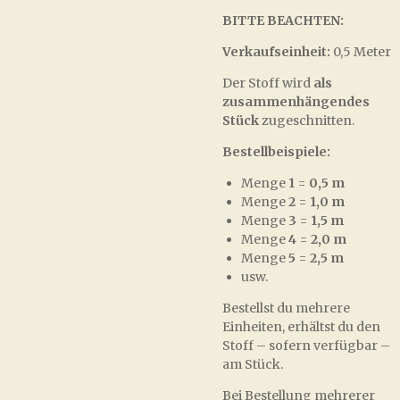
BITTE BEACHTEN:
Verkaufseinheit:
0,5 Meter
Der Stoff wird
als
zusammenhängendes
Stück
zugeschnitten.
Bestellbeispiele:
Menge
1
=
0,5 m
Menge
2
=
1,0 m
Menge
3
=
1,5 m
Menge
4
=
2,0 m
Menge
5
=
2,5 m
usw.
Bestellst du mehrere
Einheiten, erhältst du den
Stoff – sofern verfügbar –
am Stück.
Bei Bestellung mehrerer