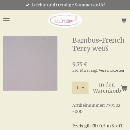
Leichte und trendige Sommerstoffe!
Zum
Hauptinhalt
springen
Bambus-French
Terry weiß
9,75 €
inkl. MwSt zzgl.
Versandkosten
In den
Warenkorb
Artikelnummer:
779502
-000
Preis gilt für 0,5 m Stoff
.