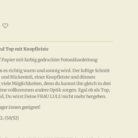
d Top mit Knopfleiste
ier mit farbig gedruckter Fotonähanleitung
n es richtig warm und sonnig wird. Der luftige Schnitt
- und Rückenteil, einer Knopfleiste und dünnen
g viele Möglichkeiten, denn du kannst ihn gleich in drei
ine vollkommen andere Optik sorgen. Egal ob als Top,
eid, Du wirst Deine FRAU LULU nicht mehr hergeben.
nger:innen geeignet!
L (50/52)