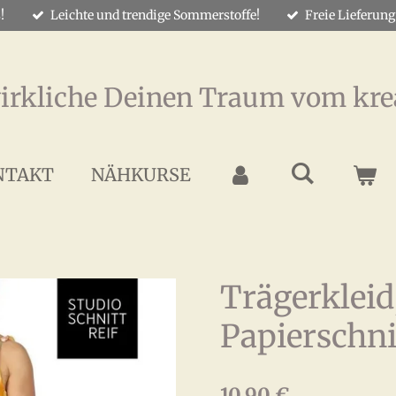
!
Leichte und trendige Sommerstoffe!
Freie Lieferung
irkliche Deinen Traum vom kre
NTAKT
NÄHKURSE
Trägerklei
Papierschni
10,90 €