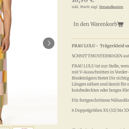
inkl. MwSt zzgl.
Versandkosten
In den Warenkorb
FRAU LULU - Trägerkleid un
SCHNITTMUSTERBOGEN auf Pap
FRAU LULU ist zur Stelle, wen
mit V-Ausschnitten in Vorder
Bindeträgern bietet Dir richti
Längen nähen und damit für e
kniebedecktes oder langes Kl
Für fortgeschrittene Nähanfä
6 Doppelgrößen XS (32) bis XX