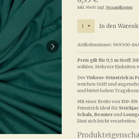
inkl. MwSt zzgl.
Versandkosten
In den Warenk
Artikelnummer:
969500-84
Preis gilt für 0,5 m Stoff
. B
wählen. Mehrere Einheiten w
Der
Viskose-Feinstrick in P
weichen Griff und angenehme
und bietet hohen Tragekomfo
Mit einer Breite von
150–155
Feinstrick ideal für
Strickjac
Schals, Beanies
und
Loung
lässt sich leicht verarbeiten.
Produkteigenscha