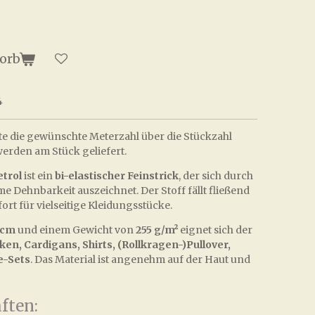
orb
4
itte die gewünschte Meterzahl über die Stückzahl
erden am Stück geliefert.
etrol
ist ein
bi-elastischer Feinstrick
, der sich durch
 Dehnbarkeit auszeichnet. Der Stoff fällt fließend
rt für vielseitige Kleidungsstücke.
 cm
und einem Gewicht von
255 g/m²
eignet sich der
ken, Cardigans, Shirts, (Rollkragen-)Pullover,
e-Sets
. Das Material ist angenehm auf der Haut und
ften: