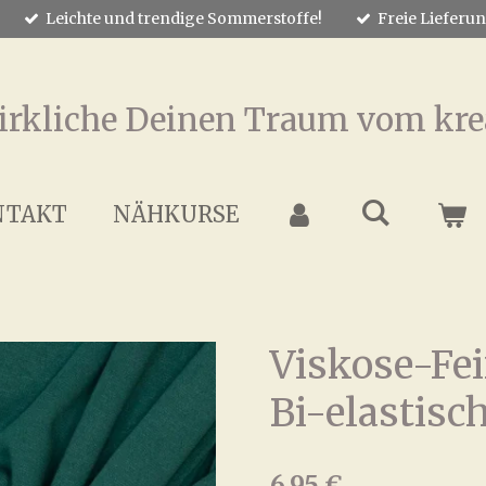
Leichte und trendige Sommerstoffe!
Freie Lieferu
irkliche Deinen Traum vom kre
NTAKT
NÄHKURSE
Viskose-Fei
Bi-elastisc
6,95 €