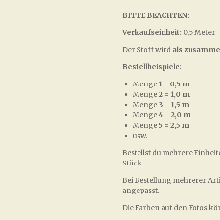
BITTE BEACHTEN:
Verkaufseinheit:
0,5 Meter
Der Stoff wird
als zusamme
Bestellbeispiele:
Menge
1
=
0,5 m
Menge
2
=
1,0 m
Menge
3
=
1,5 m
Menge
4
=
2,0 m
Menge
5
=
2,5 m
usw.
Bestellst du mehrere Einheit
Stück.
Bei Bestellung mehrerer Art
angepasst.
Die Farben auf den Fotos k