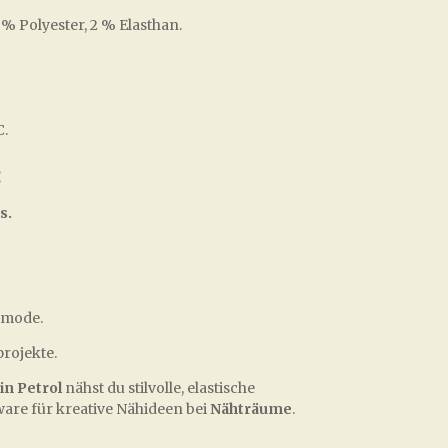
% Polyester, 2 % Elasthan.
C.
:
s.
tmode.
projekte.
in Petrol
nähst du stilvolle, elastische
ware für kreative Nähideen bei
Nähträume
.