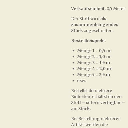
Verkaufseinheit:
0,5 Meter
Der Stoff wird
als
zusammenhängendes
Stück
zugeschnitten.
Bestellbeispiele:
Menge
1
=
0,5 m
Menge
2
=
1,0 m
Menge
3
=
1,5 m
Menge
4
=
2,0 m
Menge
5
=
2,5 m
usw.
Bestellst du mehrere
Einheiten, erhältst du den
Stoff – sofern verfügbar –
am Stück.
Bei Bestellung mehrerer
Artikel werden die