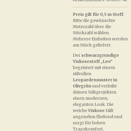
Preis gilt für 0,5 m Stoff
.
Bitte die gewünschte
Meterzahl über die
Stückzahl wählen.
Mehrere Einheiten werden
am Stück geliefert.
Der
schwarzgrundige
Viskosestoff „Leo“
begeistert mit einem
stilvollen
Leopardenmuster in
Olivgrün
und verleiht
deinen Nähprojekten
einen modernen,
eleganten Look. Die
weiche
Viskose
fällt
angenehm fließend und
sorgt für hohen
Tragekomfort.