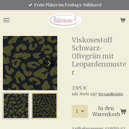
Freie Plätze im Freitags-Nähkurs!
Zum
Hauptinhalt
springen
Viskosestoff
Schwarz-
Olivgrün mit
Leopardenmuste
r
7,95 €
inkl. MwSt zzgl.
Versandkosten
In den
Warenkorb
Artikelnummer:
458033-42