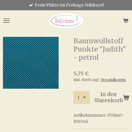
Freie Plätze im Freitags-Nähkurs!
Zum
Hauptinhalt
springen
Baumwollstoff
Punkte "Judith"
- petrol
5,75 €
inkl. MwSt zzgl.
Versandkosten
In den
Warenkorb
Artikelnummer:
078847-
100748