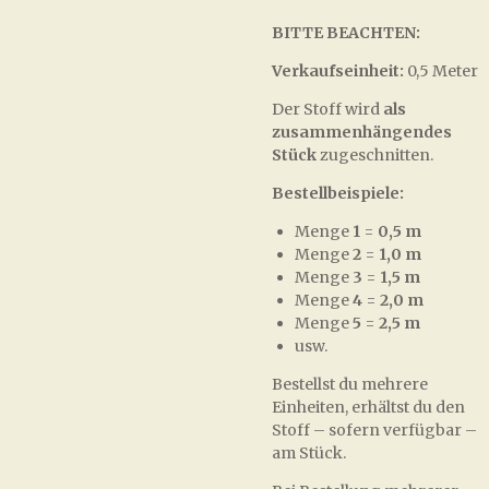
BITTE BEACHTEN:
Verkaufseinheit:
0,5 Meter
Der Stoff wird
als
zusammenhängendes
Stück
zugeschnitten.
Bestellbeispiele:
Menge
1
=
0,5 m
Menge
2
=
1,0 m
Menge
3
=
1,5 m
Menge
4
=
2,0 m
Menge
5
=
2,5 m
usw.
Bestellst du mehrere
Einheiten, erhältst du den
Stoff – sofern verfügbar –
am Stück.