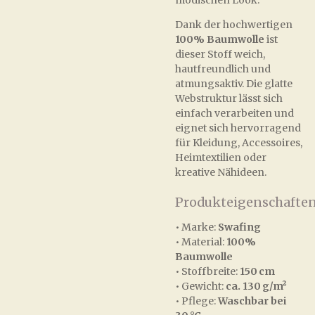
modischen Look.
Dank der hochwertigen
100% Baumwolle
ist
dieser Stoff weich,
hautfreundlich und
atmungsaktiv. Die glatte
Webstruktur lässt sich
einfach verarbeiten und
eignet sich hervorragend
für Kleidung, Accessoires,
Heimtextilien oder
kreative Nähideen.
Produkteigenschaften
• Marke:
Swafing
• Material:
100%
Baumwolle
• Stoffbreite:
150 cm
• Gewicht:
ca. 130 g/m²
• Pflege:
Waschbar bei