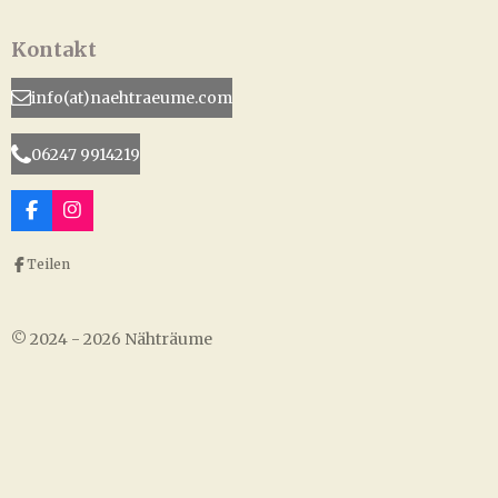
Kontakt
info(at)naehtraeume.com
06247 9914219
F
I
a
n
c
s
Teilen
e
t
b
a
o
g
o
r
© 2024 - 2026 Nähträume
k
a
m