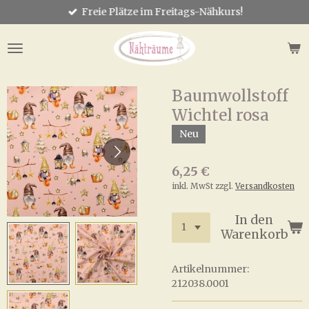
Freie Plätze im Freitags-Nähkurs!
Zum
Hauptinhalt
springen
Baumwollstoff
Wichtel rosa
Neu
6,25 €
inkl. MwSt zzgl.
Versandkosten
In den
Warenkorb
Artikelnummer:
212038.0001