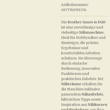
Artikelnummer:
4977766761574
Die
Brother Innov‑is F410
ist eine zuverlässige und
vielseitige
Nähmaschine
,
ideal für Hobbynäher und
Einsteiger, die präzise
Ergebnisse und
komfortables Arbeiten
schätzen. Sie überzeugt
durch einfache
Bedienung, innovative
Funktionen und
praktisches Zubehör. Bei
Nähträume
erhalten Sie
die Maschine inklusive
passendem
Nähzubehör
,
hilfreichen Tipps sowie
Inspiration aus
Nähkursen
und Workshops
, um Ihre