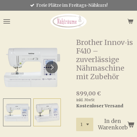
Freie Plätze im Freitags-Nähkurs!
Zum
Hauptinhalt
springen
Brother Innov‑is
F410 –
zuverlässige
Nähmaschine
mit Zubehör
899,00 €
inkl. MwSt
Kostenloser Versand
In den
Warenkorb