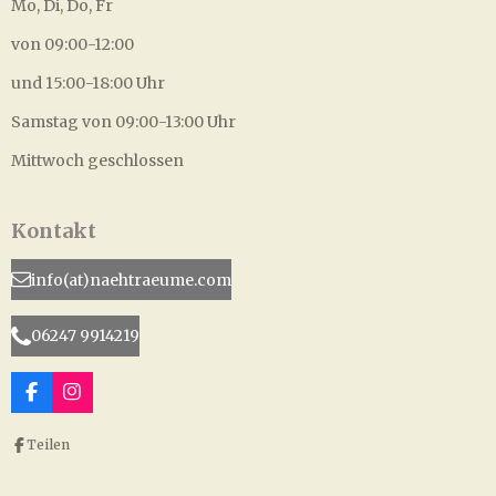
Mo, Di, Do, Fr
von 09:00-12:00
und 15:00-18:00 Uhr
Samstag von 09:00-13:00 Uhr
Mittwoch geschlossen
Kontakt
info(at)naehtraeume.com
06247 9914219
F
I
a
n
c
s
Teilen
e
t
b
a
o
g