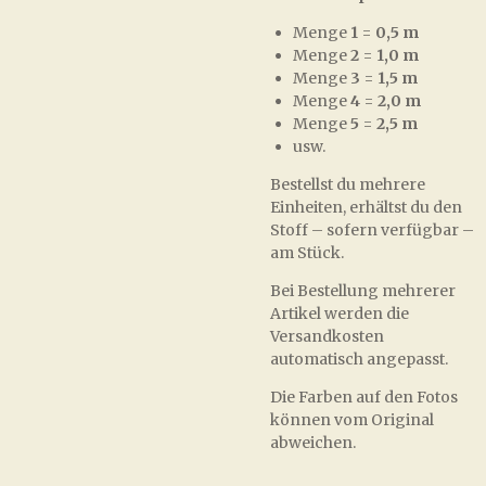
Menge
1
=
0,5 m
Menge
2
=
1,0 m
Menge
3
=
1,5 m
Menge
4
=
2,0 m
Menge
5
=
2,5 m
usw.
Bestellst du mehrere
Einheiten, erhältst du den
Stoff – sofern verfügbar –
am Stück.
Bei Bestellung mehrerer
Artikel werden die
Versandkosten
automatisch angepasst.
Die Farben auf den Fotos
können vom Original
abweichen.