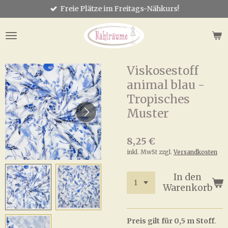
Freie Plätze im Freitags-Nähkurs!
Zum
Hauptinhalt
springen
Viskosestoff
animal blau -
Tropisches
Muster
8,25 €
inkl. MwSt zzgl.
Versandkosten
In den
Warenkorb
Preis gilt für 0,5 m Stoff
.