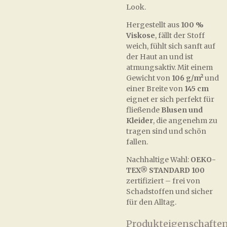
Look.
Hergestellt aus
100 %
Viskose
, fällt der Stoff
weich, fühlt sich sanft auf
der Haut an und ist
atmungsaktiv. Mit einem
Gewicht von
106 g/m²
und
einer Breite von
145 cm
eignet er sich perfekt für
fließende
Blusen und
Kleider
, die angenehm zu
tragen sind und schön
fallen.
Nachhaltige Wahl:
OEKO-
TEX® STANDARD 100
zertifiziert – frei von
Schadstoffen und sicher
für den Alltag.
Produkteigenschaften