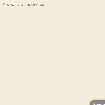
o
r
© 2024 - 2026 Nähträume
k
a
m
Newslet