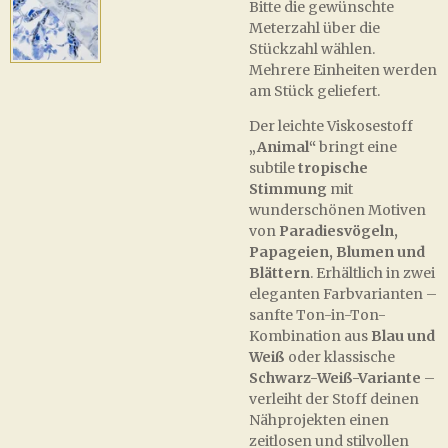
Bitte die gewünschte
Meterzahl über die
Stückzahl wählen.
Mehrere Einheiten werden
am Stück geliefert.
Der leichte Viskosestoff
„Animal“
bringt eine
subtile
tropische
Stimmung
mit
wunderschönen Motiven
von
Paradiesvögeln,
Papageien, Blumen und
Blättern
. Erhältlich in zwei
eleganten Farbvarianten –
sanfte Ton-in-Ton-
Kombination aus
Blau und
Weiß
oder klassische
Schwarz-Weiß-Variante
–
verleiht der Stoff deinen
Nähprojekten einen
zeitlosen und stilvollen