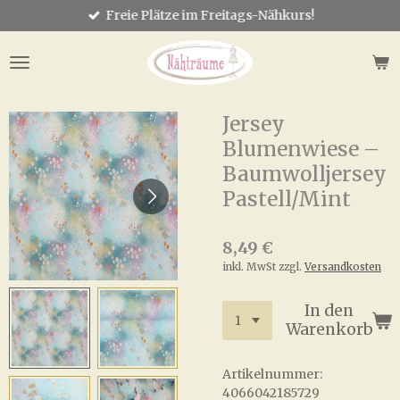
Freie Plätze im Freitags-Nähkurs!
Zum
Hauptinhalt
springen
Jersey
Blumenwiese –
Baumwolljersey
Pastell/Mint
8,49 €
inkl. MwSt zzgl.
Versandkosten
In den
Warenkorb
Artikelnummer:
4066042185729