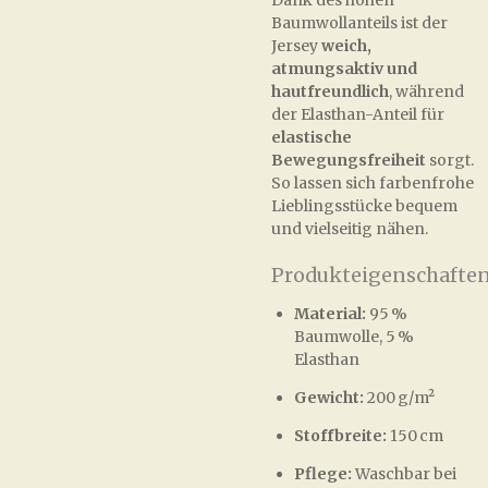
Dank des hohen
Baumwollanteils ist der
Jersey
weich,
atmungsaktiv und
hautfreundlich
, während
der Elasthan-Anteil für
elastische
Bewegungsfreiheit
sorgt.
So lassen sich farbenfrohe
Lieblingsstücke bequem
und vielseitig nähen.
Produkteigenschaften
Material:
95 %
Baumwolle, 5 %
Elasthan
Gewicht:
200 g/m²
Stoffbreite:
150 cm
Pflege:
Waschbar bei