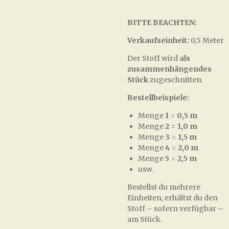
BITTE BEACHTEN:
Verkaufseinheit:
0,5 Meter
Der Stoff wird
als
zusammenhängendes
Stück
zugeschnitten.
Bestellbeispiele:
Menge
1
=
0,5 m
Menge
2
=
1,0 m
Menge
3
=
1,5 m
Menge
4
=
2,0 m
Menge
5
=
2,5 m
usw.
Bestellst du mehrere
Einheiten, erhältst du den
Stoff – sofern verfügbar –
am Stück.