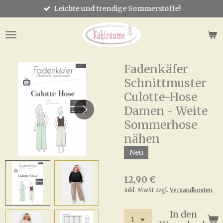
Leichte und trendige Sommerstoffe!
Zum
Hauptinhalt
springen
Fadenkäfer
Schnittmuster
Culotte-Hose
Damen - Weite
Sommerhose
nähen
Neu
12,90 €
inkl. MwSt zzgl.
Versandkosten
In den