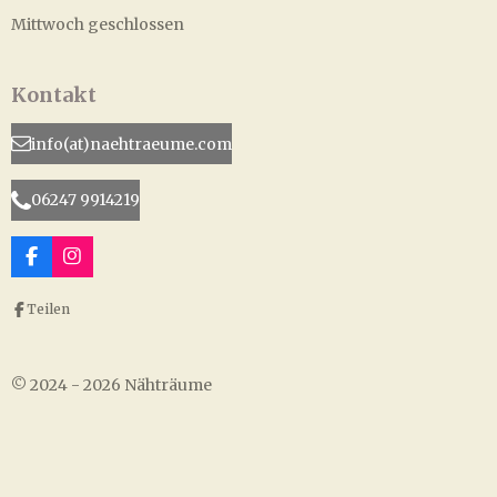
Mittwoch geschlossen
Kontakt
info(at)naehtraeume.com
06247 9914219
F
I
a
n
c
s
Teilen
e
t
b
a
o
g
o
r
© 2024 - 2026 Nähträume
k
a
m