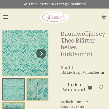
Freie Plätze im Freitags-Nähkurs!
Zum
Hauptinhalt
springen
Baumwolljersey
Theo Blätter-
helles
türkis/mint
8,49 €
inkl. MwSt zzgl.
Versandkosten
In den
Warenkorb
Artikelnummer:
4066042173191