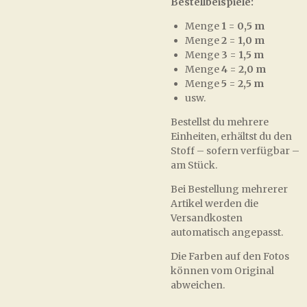
Bestellbeispiele:
Menge
1
=
0,5 m
Menge
2
=
1,0 m
Menge
3
=
1,5 m
Menge
4
=
2,0 m
Menge
5
=
2,5 m
usw.
Bestellst du mehrere
Einheiten, erhältst du den
Stoff – sofern verfügbar –
am Stück.
Bei Bestellung mehrerer
Artikel werden die
Versandkosten
automatisch angepasst.
Die Farben auf den Fotos
können vom Original
abweichen.