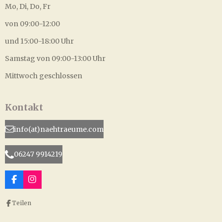
Mo, Di, Do, Fr
von 09:00-12:00
und 15:00-18:00 Uhr
Samstag von 09:00-13:00 Uhr
Mittwoch geschlossen
Kontakt
info(at)naehtraeume.com
06247 9914219
F
I
a
n
c
s
Teilen
e
t
b
a