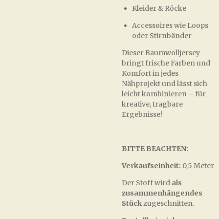
Kleider & Röcke
Accessoires wie Loops
oder Stirnbänder
Dieser Baumwolljersey
bringt frische Farben und
Komfort in jedes
Nähprojekt und lässt sich
leicht kombinieren – für
kreative, tragbare
Ergebnisse!
BITTE BEACHTEN:
Verkaufseinheit:
0,5 Meter
Der Stoff wird
als
zusammenhängendes
Stück
zugeschnitten.