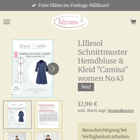
Freie Plätze im Freitags-Nähkurs!
Zum
Hauptinhalt
springen
LIllesol
Schnittmuster
Hemdbluse &
Kleid "Camisa"
women No.43
Neu!
12,90 €
inkl. MwSt zzgl.
Versandkosten
Benachrichtigung bei
Verfügbarkeit erhalten.