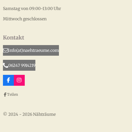
Samstag von 09:00-13:00 Uhr
Mittwoch geschlossen
Kontakt
info(at)naehtraeume.com
06247 9914219
F
I
a
n
c
s
Teilen
e
t
b
a
o
g
o
r
© 2024 - 2026 Nähträume
k
a
m