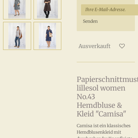
Senden
Ausverkauft
Papierschnittmus
lillesol women
No.43
Hemdbluse &
Kleid "Camisa"
Camisa ist ein klassisches
Hemdblusenkleid mit